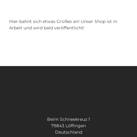
Kontakt
Hier bahnt sich etwas Großes an! Unser Shop ist in
SUCHE
Arbeit und wird bald veröffentlicht!
NACH:
Beim Schneekreuz 1
79843 Löffingen
Deutschland