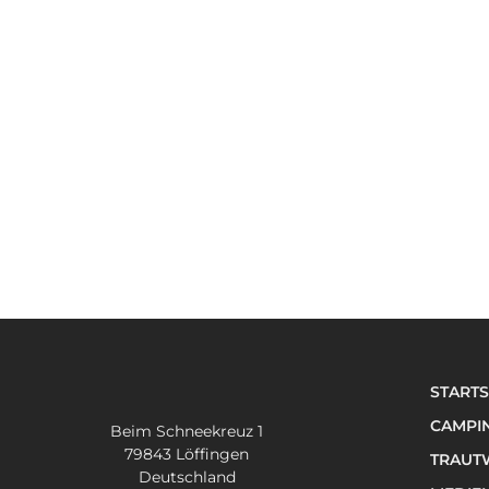
STARTS
CAMPI
Beim Schneekreuz 1
79843 Löffingen
TRAUTW
Deutschland