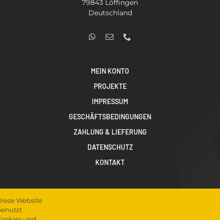
79843 Löffingen
Deutschland
MEIN KONTO
PROJEKTE
IMPRESSUM
GESCHÄFTSBEDINGUNGEN
ZAHLUNG & LIEFERUNG
DATENSCHUTZ
KONTAKT
iese Website
enutzt
ookies und